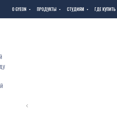
О GYEON
ПРОДУКТЫ
СТУДИЯМ
ГДЕ КУПИТЬ
й
оду
ой