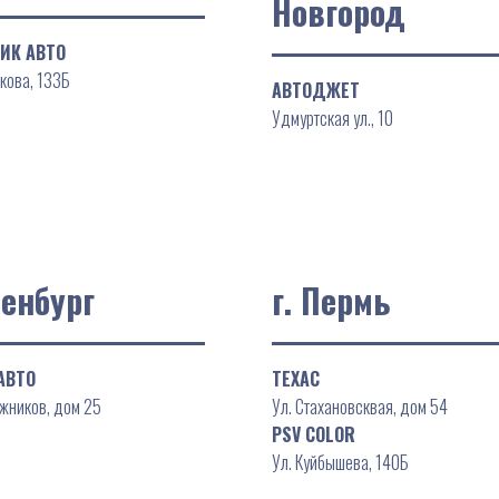
Новгород
ИК АВТО
окова, 133Б
АВТОДЖЕТ
Удмуртская ул., 10
ренбург
г. Пермь
АВТО
ТЕХАС
ажников, дом 25
Ул. Стахановсквая, дом 54
PSV COLOR
Ул. Куйбышева, 140Б