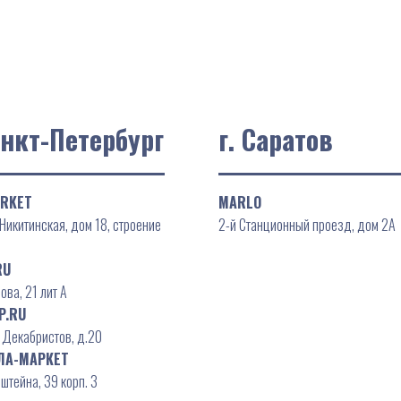
анкт-Петербург
г. Саратов
RKET
MARLO
Никитинская, дом 18, строение
2-й Станционный проезд, дом 2А
RU
ова, 21 лит А
P.RU
 Декабристов, д.20
ЛА-МАРКЕТ
штейна, 39 корп. 3