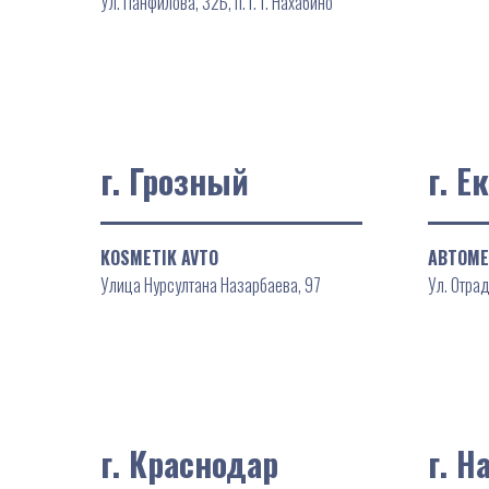
Ул. Панфилова, 32Б, п. г. т. Нахабино
г. Грозный
г. Е
KOSMETIK AVTO
АВТОМ
Улица Нурсултана Назарбаева, 97
Ул. Отрад
г. Краснодар
г. Н