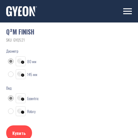
Q²M FINISH
SKU:
GYQ521
Диаметр
80 мм
145 мм
Вид
Eccentric
Rotary
Купить