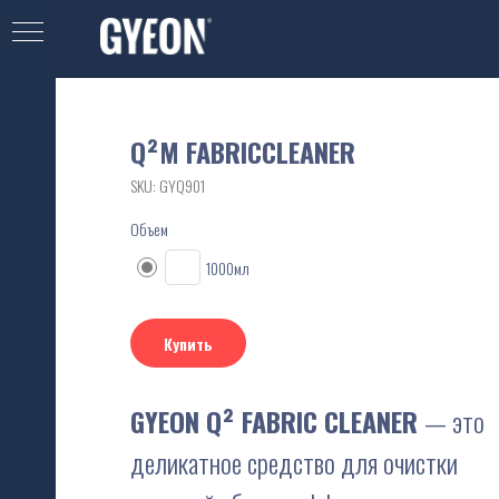
Q²M FABRICCLEANER
SKU:
GYQ901
Объем
1000мл
Купить
GYEON Q² FABRIC CLEANER
— это
деликатное средство для очистки